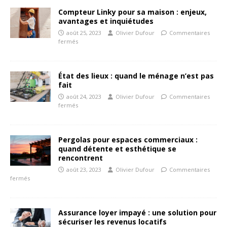
Compteur Linky pour sa maison : enjeux,
avantages et inquiétudes
août 25, 2023
Olivier Dufour
Commentaires
fermés
État des lieux : quand le ménage n’est pas
fait
août 24, 2023
Olivier Dufour
Commentaires
fermés
Pergolas pour espaces commerciaux :
quand détente et esthétique se
rencontrent
août 23, 2023
Olivier Dufour
Commentaires
fermés
Assurance loyer impayé : une solution pour
sécuriser les revenus locatifs