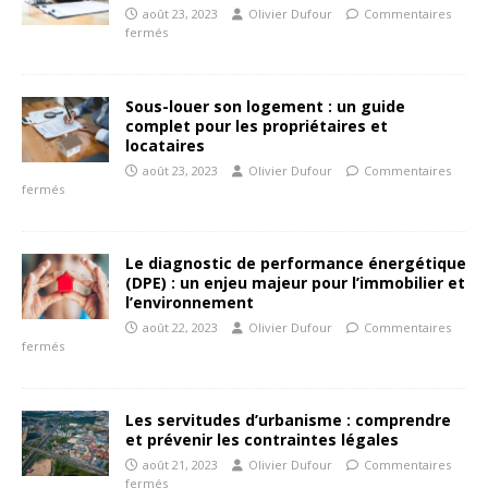
août 23, 2023
Olivier Dufour
Commentaires
fermés
Sous-louer son logement : un guide
complet pour les propriétaires et
locataires
août 23, 2023
Olivier Dufour
Commentaires
fermés
Le diagnostic de performance énergétique
(DPE) : un enjeu majeur pour l’immobilier et
l’environnement
août 22, 2023
Olivier Dufour
Commentaires
fermés
Les servitudes d’urbanisme : comprendre
et prévenir les contraintes légales
août 21, 2023
Olivier Dufour
Commentaires
fermés