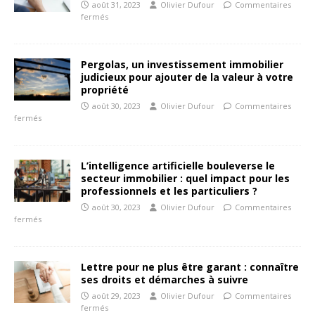
août 31, 2023
Olivier Dufour
Commentaires
fermés
Pergolas, un investissement immobilier
judicieux pour ajouter de la valeur à votre
propriété
août 30, 2023
Olivier Dufour
Commentaires
fermés
L’intelligence artificielle bouleverse le
secteur immobilier : quel impact pour les
professionnels et les particuliers ?
août 30, 2023
Olivier Dufour
Commentaires
fermés
Lettre pour ne plus être garant : connaître
ses droits et démarches à suivre
août 29, 2023
Olivier Dufour
Commentaires
fermés