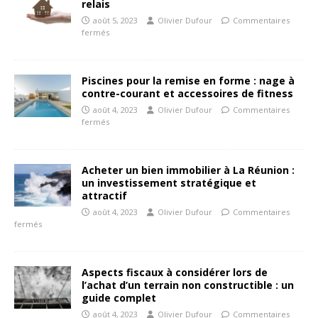
relais
août 5, 2023
Olivier Dufour
Commentaires
fermés
Piscines pour la remise en forme : nage à
contre-courant et accessoires de fitness
août 4, 2023
Olivier Dufour
Commentaires
fermés
Acheter un bien immobilier à La Réunion :
un investissement stratégique et
attractif
août 4, 2023
Olivier Dufour
Commentaires
fermés
Aspects fiscaux à considérer lors de
l’achat d’un terrain non constructible : un
guide complet
août 4, 2023
Olivier Dufour
Commentaires