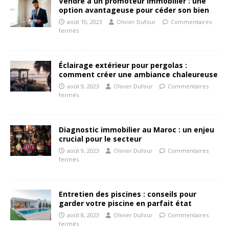
Vendre à un promoteur immobilier : une
option avantageuse pour céder son bien
août 10, 2023
Olivier Dufour
Commentaires
fermés
Éclairage extérieur pour pergolas :
comment créer une ambiance chaleureuse
août 9, 2023
Olivier Dufour
Commentaires
fermés
Diagnostic immobilier au Maroc : un enjeu
crucial pour le secteur
août 9, 2023
Olivier Dufour
Commentaires
fermés
Entretien des piscines : conseils pour
garder votre piscine en parfait état
août 8, 2023
Olivier Dufour
Commentaires
fermés