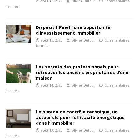
août 16, 2023
Olivier Dufour
Commentaires
fermés
Dispositif Pinel : une opportunité
d’investissement immobilier
août 15, 2023
Olivier Dufour
Commentaires
fermés
Les secrets des professionnels pour
retrouver les anciens propriétaires d’une
maison
août 14, 2023
Olivier Dufour
Commentaires
fermés
Le bureau de contrôle technique, un
acteur clé pour l’efficacité énergétique
dans l’immobilier
août 13, 2023
Olivier Dufour
Commentaires
fermés