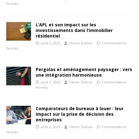
fermés
L’APL et son impact sur les
investissements dans l’immobilier
résidentiel
août 3, 2023
Olivier Dufour
Commentaires
fermés
Pergolas et aménagement paysager : vers
une intégration harmonieuse
août 2, 2023
Olivier Dufour
Commentaires
fermés
Comparateurs de bureaux à louer : leur
impact sur la prise de décision des
entreprises
août 2, 2023
Olivier Dufour
Commentaires
fermés