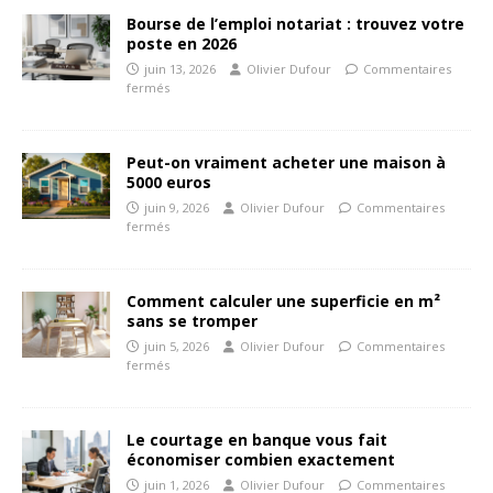
Bourse de l’emploi notariat : trouvez votre
poste en 2026
juin 13, 2026
Olivier Dufour
Commentaires
fermés
Peut-on vraiment acheter une maison à
5000 euros
juin 9, 2026
Olivier Dufour
Commentaires
fermés
Comment calculer une superficie en m²
sans se tromper
juin 5, 2026
Olivier Dufour
Commentaires
fermés
Le courtage en banque vous fait
économiser combien exactement
juin 1, 2026
Olivier Dufour
Commentaires