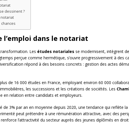
tariat
 se dessinent ?
notariat
s chances
 l’emploi dans le notariat
 transformation. Les
études notariales
se modernisent, intègrent des
ongtemps perçue comme hermétique, s’ouvre progressivement à des can
sification répond à des besoins concrets : gestion des actes dématéri
plus de 16 000 études en France, employant environ 60 000 collabora
mmobilières, les successions et les créations de sociétés. Les
Chamb
se en relation entre candidats et employeurs.
 de 3% par an en moyenne depuis 2020, une tendance qui reflète la te
périmenté peut prétendre à une rémunération attractive, avec des persp
 renforce l’attractivité du secteur auprès des jeunes diplômés en droit