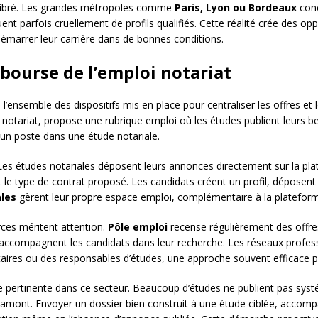
libré. Les grandes métropoles comme
Paris, Lyon ou Bordeaux
conc
nt parfois cruellement de profils qualifiés. Cette réalité crée des op
 démarrer leur carrière dans de bonnes conditions.
ourse de l’emploi notariat
l’ensemble des dispositifs mis en place pour centraliser les offres et 
u notariat, propose une rubrique emploi où les études publient leurs b
un poste dans une étude notariale.
es études notariales déposent leurs annonces directement sur la plat
t le type de contrat proposé. Les candidats créent un profil, déposent 
les
gèrent leur propre espace emploi, complémentaire à la plateform
rces méritent attention.
Pôle emploi
recense régulièrement des offres 
it accompagnent les candidats dans leur recherche. Les réseaux prof
aires ou des responsables d’études, une approche souvent efficace po
 pertinente dans ce secteur. Beaucoup d’études ne publient pas systé
amont. Envoyer un dossier bien construit à une étude ciblée, accom