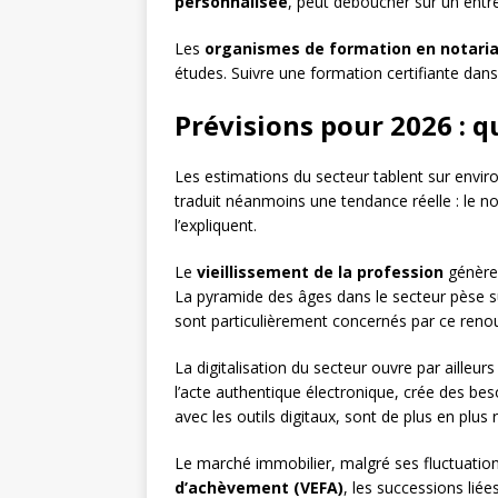
personnalisée
, peut déboucher sur un entr
Les
organismes de formation en notari
études. Suivre une formation certifiante dans 
Prévisions pour 2026 : q
Les estimations du secteur tablent sur envir
traduit néanmoins une tendance réelle : le no
l’expliquent.
Le
vieillissement de la profession
génère 
La pyramide des âges dans le secteur pèse su
sont particulièrement concernés par ce reno
La digitalisation du secteur ouvre par ailleu
l’acte authentique électronique, crée des bes
avec les outils digitaux, sont de plus en plus
Le marché immobilier, malgré ses fluctuations
d’achèvement (VEFA)
, les successions lié