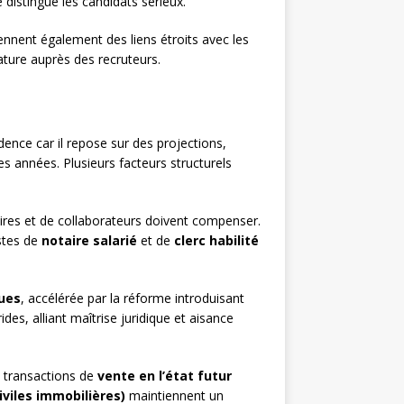
distingue les candidats sérieux.
iennent également des liens étroits avec les
dature auprès des recruteurs.
udence car il repose sur des projections,
s années. Plusieurs facteurs structurels
aires et de collaborateurs doivent compenser.
ostes de
notaire salarié
et de
clerc habilité
ues
, accélérée par la réforme introduisant
es, alliant maîtrise juridique et aisance
s transactions de
vente en l’état futur
iviles immobilières)
maintiennent un