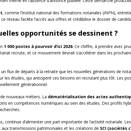
etien même en l’absence d’annonce publiée. Cette démarche proactive 
at
, comme l’Institut national des formations notariales (INFN), entret
ce réseau facilite l’accès aux offres et crédibilise le dossier de candi
uelles opportunités se dessinent ?
on
1 000 postes à pourvoir d’ici 2026
. Ce chiffre, à prendre avec pr
tariat recrute, et ce mouvement devrait s’accélérer dans les prochaine
un flux de départs à la retraite que les nouvelles générations de not
r les études, qui anticipent ces besoins en recrutant plus tôt. Les p
uvellement générationnel.
rs de nouveaux métiers. La
dématérialisation des actes authentiq
oins en compétences numériques au sein des études. Des profils hybrid
 recherchés.
, continue d’alimenter une part importante de l’activité notariale. Le
es aux transmissions patrimoniales et les créations de
SCI (sociétés c