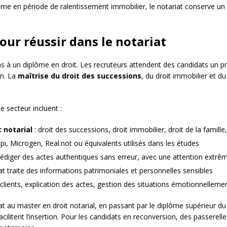
me en période de ralentissement immobilier, le notariat conserve un so
ur réussir dans le notariat
s à un diplôme en droit. Les recruteurs attendent des candidats un pr
on. La
maîtrise du droit des successions
, du droit immobilier et du
 secteur incluent :
 notarial
: droit des successions, droit immobilier, droit de la famil
pi, Microgen, Real.not ou équivalents utilisés dans les études
rédiger des actes authentiques sans erreur, avec une attention extrêm
iat traite des informations patrimoniales et personnelles sensibles
 clients, explication des actes, gestion des situations émotionnelleme
t au master en droit notarial, en passant par le diplôme supérieur d
ilitent l’insertion. Pour les candidats en reconversion, des passerelle