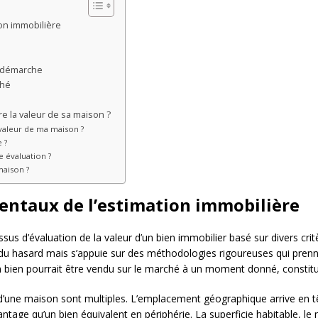
on immobilière
e démarche
ché
 la valeur de sa maison ?
valeur de ma maison ?
 ?
 évaluation ?
maison ?
ntaux de l’estimation immobilière
us d’évaluation de la valeur d’un bien immobilier basé sur divers crit
s du hasard mais s’appuie sur des méthodologies rigoureuses qui pre
un bien pourrait être vendu sur le marché à un moment donné, constitue 
d’une maison sont multiples. L’emplacement géographique arrive en têt
tage qu’un bien équivalent en périphérie. La superficie habitable, le