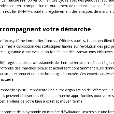
. Le marché immobilier connaît des cycles avec des périodes favorabl
nde sans tenir compte d’un retournement de tendance expose à des 
Immobilier (FNAIM), publient régulièrement des analyses de marché q
 accompagnent votre démarche
l’écosystème immobilier français. Officiers publics, ils authentifient
e, met à disposition des statistiques fiables sur l’évolution des prix p
re la garantie d’une évaluation fondée sur des transactions effective
AIM) regroupe des professionnels de l’immobilier soumis à des règles
rofondie des marchés locaux et actualisent constamment leurs donn
nnalisme reconnu et une méthodologie éprouvée. Ces experts analysen
actuelle.
’Immobilier (SNPI) représente une autre organisation de référence. Se
. Ils peuvent réaliser des études de marché approfondies pour votre s
er la valeur de votre bien à court et moyen terme.
sommet de la pyramide en matière d’évaluation. Inscrits sur une liste 