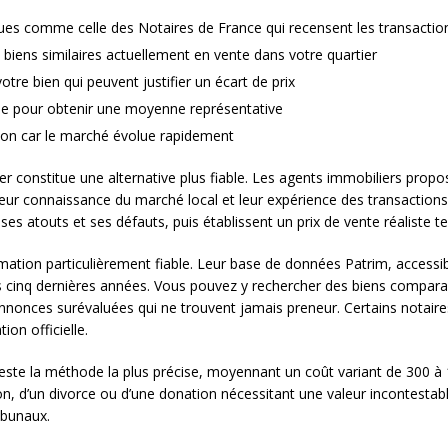
ues comme celle des Notaires de France qui recensent les transaction
biens similaires actuellement en vente dans votre quartier
otre bien qui peuvent justifier un écart de prix
ne pour obtenir une moyenne représentative
tion car le marché évolue rapidement
ier constitue une alternative plus fiable. Les agents immobiliers pro
Leur connaissance du marché local et leur expérience des transactions
nt ses atouts et ses défauts, puis établissent un prix de vente réalist
mation particulièrement fiable. Leur base de données Patrim, accessib
s cinq dernières années. Vous pouvez y rechercher des biens comparabl
s annonces surévaluées qui ne trouvent jamais preneur. Certains notai
ion officielle.
reste la méthode la plus précise, moyennant un coût variant de 300 à 
n, d’un divorce ou d’une donation nécessitant une valeur incontestable.
ibunaux.