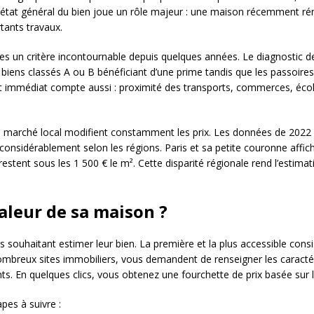
. L’état général du bien joue un rôle majeur : une maison récemment
tants travaux.
s un critère incontournable depuis quelques années. Le diagnostic 
s biens classés A ou B bénéficiant d’une prime tandis que les passoir
 immédiat compte aussi : proximité des transports, commerces, écol
u marché local modifient constamment les prix. Les données de 202
 considérablement selon les régions. Paris et sa petite couronne affi
restent sous les 1 500 € le m². Cette disparité régionale rend l’estima
leur de sa maison ?
 souhaitant estimer leur bien. La première et la plus accessible consist
nombreux sites immobiliers, vous demandent de renseigner les caracté
s. En quelques clics, vous obtenez une fourchette de prix basée sur l
apes à suivre :