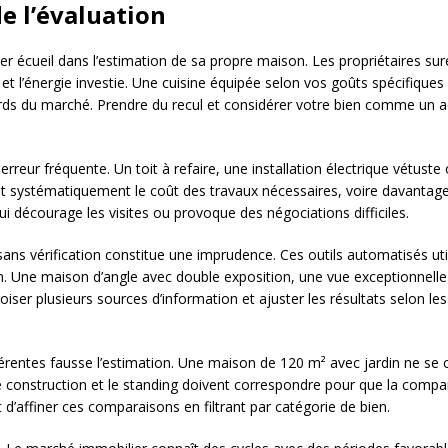
de l’évaluation
r écueil dans l’estimation de sa propre maison. Les propriétaires su
 et l’énergie investie. Une cuisine équipée selon vos goûts spécifique
ds du marché. Prendre du recul et considérer votre bien comme un ach
rreur fréquente. Un toit à refaire, une installation électrique vétus
nt systématiquement le coût des travaux nécessaires, voire davanta
 qui décourage les visites ou provoque des négociations difficiles.
sans vérification constitue une imprudence. Ces outils automatisés ut
en. Une maison d’angle avec double exposition, une vue exceptionnelle
ser plusieurs sources d’information et ajuster les résultats selon les
férentes fausse l’estimation. Une maison de 120 m² avec jardin ne s
e construction et le standing doivent correspondre pour que la compa
d’affiner ces comparaisons en filtrant par catégorie de bien.