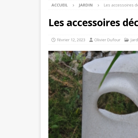
ACCUEIL
JARDIN
Les accessoires dé
Les accessoires déc
février 12, 2023
Olivier Dufour
Jard