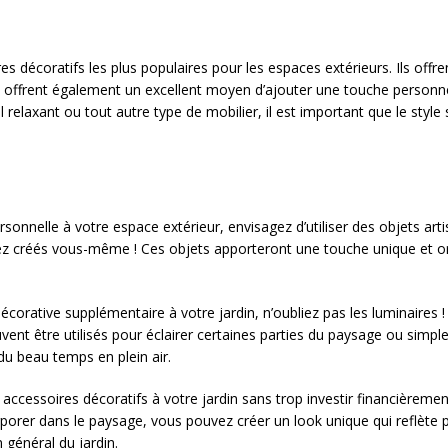
es décoratifs les plus populaires pour les espaces extérieurs. Ils off
s offrent également un excellent moyen d’ajouter une touche personne
l relaxant ou tout autre type de mobilier, il est important que le styl
sonnelle à votre espace extérieur, envisagez d’utiliser des objets art
 créés vous-même ! Ces objets apporteront une touche unique et ori
écorative supplémentaire à votre jardin, n’oubliez pas les luminaires !
uvent être utilisés pour éclairer certaines parties du paysage ou simpl
du beau temps en plein air.
accessoires décoratifs à votre jardin sans trop investir financièremen
porer dans le paysage, vous pouvez créer un look unique qui reflète 
n général du jardin.