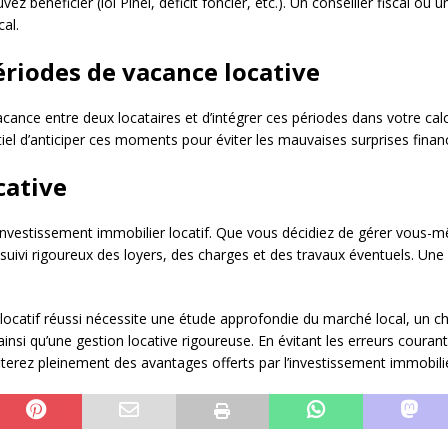
vez bénéficier (loi Pinel, déficit foncier, etc.). Un conseiller fiscal o
cal.
périodes de vacance locative
acance entre deux locataires et d’intégrer ces périodes dans votre calc
iel d’anticiper ces moments pour éviter les mauvaises surprises financ
cative
l’investissement immobilier locatif. Que vous décidiez de gérer vous-
uivi rigoureux des loyers, des charges et des travaux éventuels. Une 
locatif réussi nécessite une étude approfondie du marché local, un ch
nsi qu’une gestion locative rigoureuse. En évitant les erreurs couran
terez pleinement des avantages offerts par l’investissement immobilier