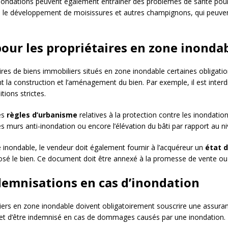
nondations peuvent également entraîner des problèmes de santé pou
e le développement de moisissures et autres champignons, qui peuvent
pour les propriétaires en zone inonda
ires de biens immobiliers situés en zone inondable certaines obligation
la construction et l’aménagement du bien. Par exemple, il est interd
tions strictes.
les
règles d’urbanisme
relatives à la protection contre les inondatio
es murs anti-inondation ou encore l’élévation du bâti par rapport au ni
e inondable, le vendeur doit également fournir à l’acquéreur un
état d
posé le bien. Ce document doit être annexé à la promesse de vente ou 
ndemnisations en cas d’inondation
iers en zone inondable doivent obligatoirement souscrire une assuranc
met d’être indemnisé en cas de dommages causés par une inondation.