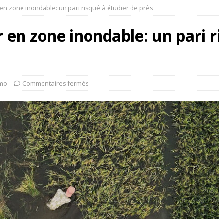
en zone inondable: un pari risqué à étudier de près
 en zone inondable: un pari r
mo
Commentaires fermés