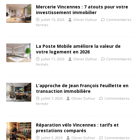
Mercerie Vincennes : 7 atouts pour votre
investissement immobilier
juillet 15, 2026
Olivier Dufour
Commentaires
fermés
La Poste Mobile améliore la valeur de
votre logement en 2026
juillet 11, 2026
Olivier Dufour
Commentaires
fermés
L’approche de Jean François Feuillette en
transaction immobilière
juillet 7, 2026
Olivier Dufour
Commentaires
fermés
Réparation vélo Vincennes : tarifs et
prestations comparés
juillet 3, 2026
Olivier Dufour
Commentaires