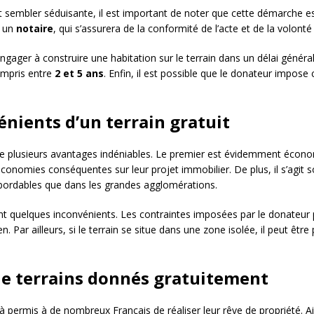
eut sembler séduisante, il est important de noter que cette démarche e
t un
notaire
, qui s’assurera de la conformité de l’acte et de la volonté
’engager à construire une habitation sur le terrain dans un délai généra
compris entre
2 et 5 ans
. Enfin, il est possible que le donateur impose c
énients d’un terrain gratuit
te plusieurs avantages indéniables. Le premier est évidemment économi
 économies conséquentes sur leur projet immobilier. De plus, il s’agit
abordables que dans les grandes agglomérations.
 quelques inconvénients. Les contraintes imposées par le donateur peu
n. Par ailleurs, si le terrain se situe dans une zone isolée, il peut êtr
de terrains donnés gratuitement
éjà permis à de nombreux Français de réaliser leur rêve de propriété.