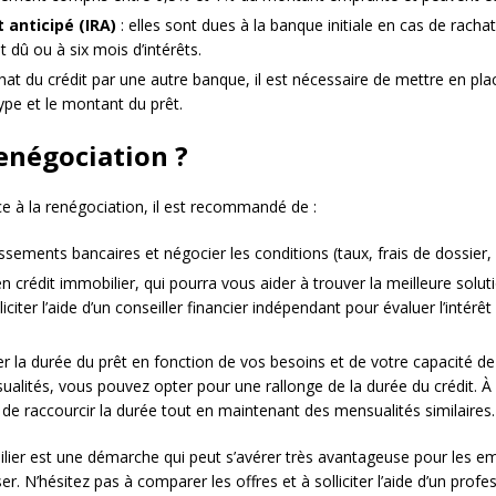
anticipé (IRA)
: elles sont dues à la banque initiale en cas de racha
 dû ou à six mois d’intérêts.
hat du crédit par une autre banque, il est nécessaire de mettre en pl
type et le montant du prêt.
enégociation ?
e à la renégociation, il est recommandé de :
ssements bancaires et négocier les conditions (taux, frais de dossier,
 crédit immobilier, qui pourra vous aider à trouver la meilleure solut
citer l’aide d’un conseiller financier indépendant pour évaluer l’intérê
ter la durée du prêt en fonction de vos besoins et de votre capacité
alités, vous pouvez opter pour une rallonge de la durée du crédit. À l
 de raccourcir la durée tout en maintenant des mensualités similaires.
ier est une démarche qui peut s’avérer très avantageuse pour les em
. N’hésitez pas à comparer les offres et à solliciter l’aide d’un prof