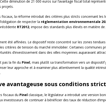
Cette diminution de 21 000 euros sur l’avantage fiscal total représe
s projets.
 fiscaux, la réforme introduit des critères plus stricts concernant les
’obligation de respecter la
réglementation environnementale 202
 précédente
RT2012
, impose des standards plus élevés en matière de
nt été affinées. Le dispositif reste concentré sur les zones tendues 
te des critères de tension du marché immobilier. Certaines commune
pportunités d’investissement dans des villes moyennes auparavant attrac
 pas la fin du
Pinel
, mais plutôt sa transformation vers un dispositif
enser leur approche et à examiner plus attentivement la qualité intrin
.
ive avantageuse sous conditions stric
es fiscaux du
Pinel
classique, le législateur a introduit une version boni
ux investisseurs de continuer à bénéficier des taux de réduction d’im