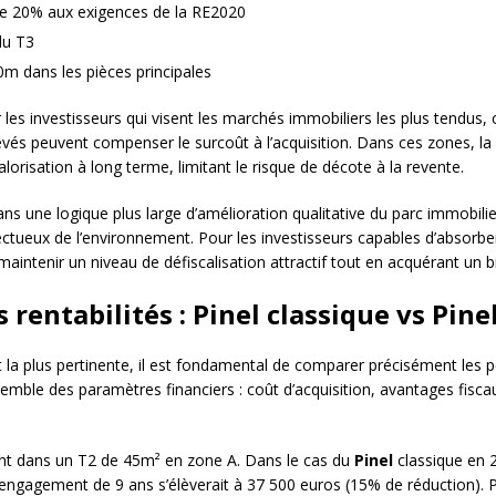
e 20% aux exigences de la RE2020
du T3
m dans les pièces principales
r les investisseurs qui visent les marchés immobiliers les plus tendu
levés peuvent compenser le surcoût à l’acquisition. Dans ces zones, l
risation à long terme, limitant le risque de décote à la revente.
 dans une logique plus large d’amélioration qualitative du parc immobili
ectueux de l’environnement. Pour les investisseurs capables d’absorber
intenir un niveau de défiscalisation attractif tout en acquérant un bi
rentabilités : Pinel classique vs Pine
t la plus pertinente, il est fondamental de comparer précisément les
nsemble des paramètres financiers : coût d’acquisition, avantages fisc
ent dans un T2 de 45m² en zone A. Dans le cas du
Pinel
classique en 2
n engagement de 9 ans s’élèverait à 37 500 euros (15% de réduction). 