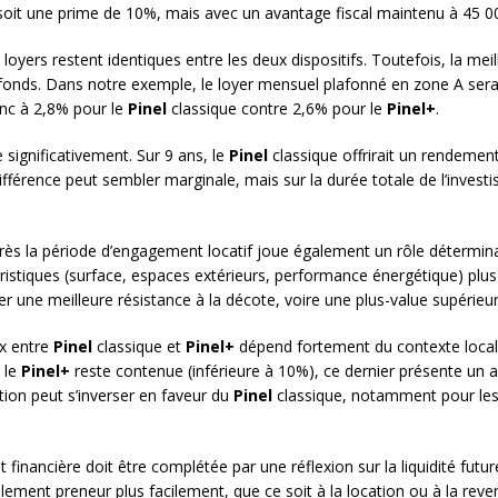
 soit une prime de 10%, mais avec un avantage fiscal maintenu à 45 0
 loyers restent identiques entre les deux dispositifs. Toutefois, la me
afonds. Dans notre exemple, le loyer mensuel plafonné en zone A serai
donc à 2,8% pour le
Pinel
classique contre 2,6% pour le
Pinel+
.
e significativement. Sur 9 ans, le
Pinel
classique offrirait un rendement 
ifférence peut sembler marginale, mais sur la durée totale de l’investi
après la période d’engagement locatif joue également un rôle détermi
istiques (surface, espaces extérieurs, performance énergétique) plu
 une meilleure résistance à la décote, voire une plus-value supérieure
ix entre
Pinel
classique et
Pinel+
dépend fortement du contexte local e
 le
Pinel+
reste contenue (inférieure à 10%), ce dernier présente un a
ion peut s’inverser en faveur du
Pinel
classique, notamment pour les 
financière doit être complétée par une réflexion sur la liquidité futu
lement preneur plus facilement, que ce soit à la location ou à la reven