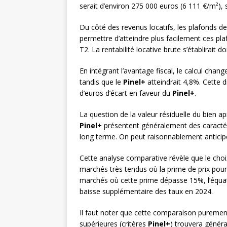
serait d’environ 275 000 euros (6 111 €/m²),
Du côté des revenus locatifs, les plafonds de
permettre d’atteindre plus facilement ces pl
T2. La rentabilité locative brute s’établirait 
En intégrant l’avantage fiscal, le calcul chang
tandis que le
Pinel+
atteindrait 4,8%. Cette d
d’euros d’écart en faveur du
Pinel+
.
La question de la valeur résiduelle du bien 
Pinel+
présentent généralement des caractér
long terme. On peut raisonnablement anticiper
Cette analyse comparative révèle que le cho
marchés très tendus où la prime de prix pour
marchés où cette prime dépasse 15%, l’équat
baisse supplémentaire des taux en 2024.
Il faut noter que cette comparaison purement 
supérieures (critères
Pinel+
) trouvera généra