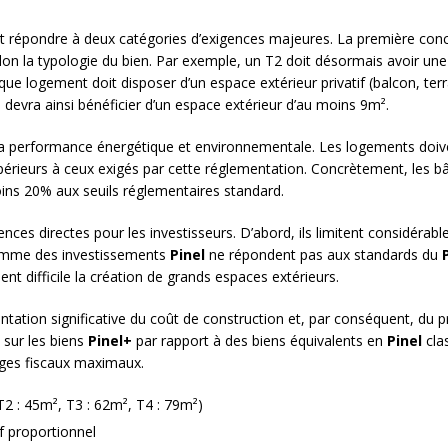
t répondre à deux catégories d’exigences majeures. La première conc
selon la typologie du bien. Par exemple, un T2 doit désormais avoir u
e logement doit disposer d’un espace extérieur privatif (balcon, terr
3 devra ainsi bénéficier d’un espace extérieur d’au moins 9m².
 la performance énergétique et environnementale. Les logements doi
périeurs à ceux exigés par cette réglementation. Concrètement, les b
ns 20% aux seuils réglementaires standard.
nces directes pour les investisseurs. D’abord, ils limitent considérabl
omme des investissements
Pinel
ne répondent pas aux standards du
nt difficile la création de grands espaces extérieurs.
ation significative du coût de construction et, par conséquent, du prix
sur les biens
Pinel+
par rapport à des biens équivalents en
Pinel
clas
ages fiscaux maximaux.
2 : 45m², T3 : 62m², T4 : 79m²)
if proportionnel