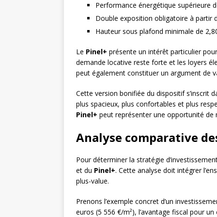
Performance énergétique supérieure d
Double exposition obligatoire à partir 
Hauteur sous plafond minimale de 2,80
Le
Pinel+
présente un intérêt particulier pou
demande locative reste forte et les loyers é
peut également constituer un argument de valo
Cette version bonifiée du dispositif s’inscrit
plus spacieux, plus confortables et plus resp
Pinel+
peut représenter une opportunité de ma
Analyse comparative des 
Pour déterminer la stratégie d’investissemen
et du
Pinel+
. Cette analyse doit intégrer l’e
plus-value.
Prenons l’exemple concret d’un investissem
euros (5 556 €/m²), l’avantage fiscal pour u