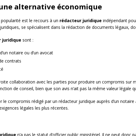
: une alternative économique
opularité est le recours à un
rédacteur juridique
indépendant pour
juridiques, se spécialisent dans la rédaction de documents légaux, don
 juridique
sont :
 d’un notaire ou d’un avocat
de contrats
té
troite collaboration avec les parties pour produire un compromis sur m
nction de conseil, bien que son avis n’ait pas la même valeur légale qu
 le compromis rédigé par un rédacteur juridique auprès d’un notaire a
xigences légales les plus récentes.
uridique
n’a pas le statut d’officier public ministériel. Il ne peut donc 