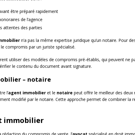
uvant être préparé rapidement
honoraires de l’agence
 attentes des parties
mmobilier
n’a pas la même expertise juridique qu’un notaire. Pour d
er le compromis par un juriste spécialisé.
rent utiliser des modèles de compromis pré-établis, qui peuvent ne p
érifier le contenu du document avant signature.
bilier – notaire
re l’
agent immobilier
et le
notaire
peut offrir le meilleur des deu
ment modifié par le notaire. Cette approche permet de combiner la réac
it immobilier
a rédaction du compromis de vente, l’
avocat
spécialisé en droit immo