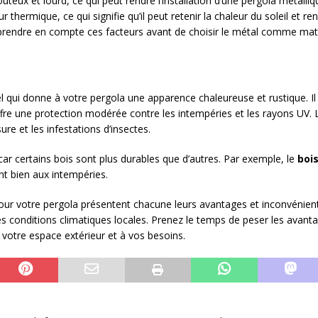
teux et lourd, ce qui peut rendre l’installation d’une pergola métalli
 thermique, ce qui signifie qu’il peut retenir la chaleur du soleil et 
e prendre en compte ces facteurs avant de choisir le métal comme mat
el qui donne à votre pergola une apparence chaleureuse et rustique. Il
 offre une protection modérée contre les intempéries et les rayons UV.
ure et les infestations d’insectes.
 car certains bois sont plus durables que d’autres. Par exemple, le
bois
nt bien aux intempéries.
 pour votre pergola présentent chacune leurs avantages et inconvénie
s conditions climatiques locales. Prenez le temps de peser les avant
 votre espace extérieur et à vos besoins.