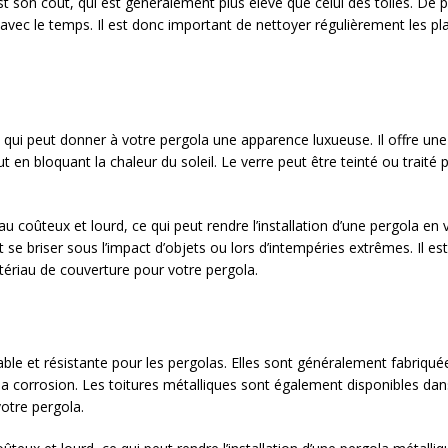
 son coût, qui est généralement plus élevé que celui des toiles. De plu
ir avec le temps. Il est donc important de nettoyer régulièrement les 
qui peut donner à votre pergola une apparence luxueuse. Il offre une 
t en bloquant la chaleur du soleil. Le verre peut être teinté ou traité
 coûteux et lourd, ce qui peut rendre l’installation d’une pergola en 
eut se briser sous l’impact d’objets ou lors d’intempéries extrêmes. Il
tériau de couverture pour votre pergola.
able et résistante pour les pergolas. Elles sont généralement fabriqu
 la corrosion. Les toitures métalliques sont également disponibles dans
otre pergola.