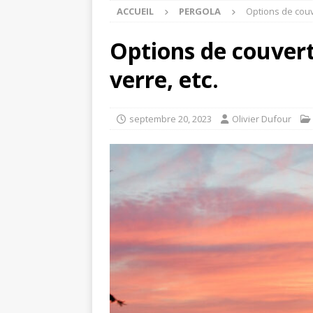
ACCUEIL
PERGOLA
Options de couve
Options de couvertu
verre, etc.
septembre 20, 2023
Olivier Dufour