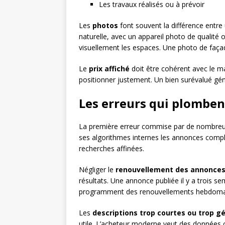
Les travaux réalisés ou à prévoir
Les
photos
font souvent la différence entre 
naturelle, avec un appareil photo de qualité 
visuellement les espaces. Une photo de façad
Le
prix affiché
doit être cohérent avec le ma
positionner justement. Un bien surévalué génè
Les erreurs qui plombent
La première erreur commise par de nombreux
ses algorithmes internes les annonces complè
recherches affinées.
Négliger le
renouvellement des annonce
résultats. Une annonce publiée il y a trois s
programment des renouvellements hebdomadair
Les
descriptions trop courtes ou trop g
utile. L’acheteur moderne veut des données 