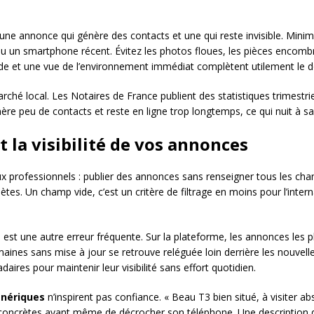
une annonce qui génère des contacts et une qui reste invisible. Minimu
ou un smartphone récent. Évitez les photos floues, les pièces encombr
e et une vue de l’environnement immédiat complètent utilement le do
rché local. Les Notaires de France publient des statistiques trimestri
re peu de contacts et reste en ligne trop longtemps, ce qui nuit à sa
 la visibilité de vos annonces
 professionnels : publier des annonces sans renseigner tous les cha
tes. Un champ vide, c’est un critère de filtrage en moins pour l’inter
s
est une autre erreur fréquente. Sur la plateforme, les annonces les p
emaines sans mise à jour se retrouve reléguée loin derrière les nouvell
es pour maintenir leur visibilité sans effort quotidien.
énériques
n’inspirent pas confiance. « Beau T3 bien situé, à visiter
concrètes avant même de décrocher son téléphone. Une description d