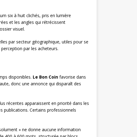
m six à huit clichés, pris en lumière
ées et les angles qui rétrécissent
ssier visuel.
elles par secteur géographique, utiles pour se
 perception par les acheteurs.
mps disponibles.
Le Bon Coin
favorise dans
naute, donc une annonce qui disparaît des
lus récentes apparaissent en priorité dans les
es publications. Certains professionnels
 absolument » ne donne aucune information
e 400 à 600 mots, structurée par blocs