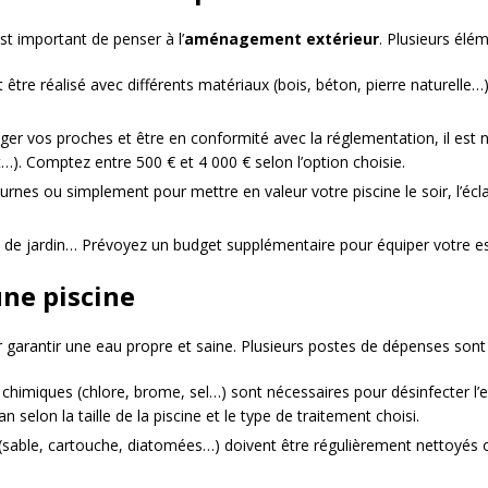
est important de penser à l’
aménagement extérieur
. Plusieurs élé
être réalisé avec différents matériaux (bois, béton, pierre naturelle…
er vos proches et être en conformité avec la réglementation, il est né
nt…). Comptez entre 500 € et 4 000 € selon l’option choisie.
nes ou simplement pour mettre en valeur votre piscine le soir, l’écl
n de jardin… Prévoyez un budget supplémentaire pour équiper votre e
une piscine
ur garantir une eau propre et saine. Plusieurs postes de dépenses sont 
 chimiques (chlore, brome, sel…) sont nécessaires pour désinfecter l’eau
 selon la taille de la piscine et le type de traitement choisi.
s (sable, cartouche, diatomées…) doivent être régulièrement nettoyé