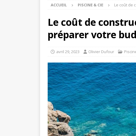
ACCUEIL
PISCINE & CIE
Le coût de 
Le coût de constru
préparer votre bu
avril 29, 2023
Olivier Dufour
Piscin