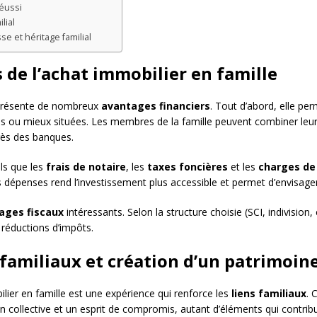
réussi
lial
se et héritage familial
 de l’achat immobilier en famille
e présente de nombreux
avantages financiers
. Tout d’abord, elle per
s ou mieux situées. Les membres de la famille peuvent combiner leu
rès des banques.
els que les
frais de notaire
, les
taxes foncières
et les
charges de
s dépenses rend l’investissement plus accessible et permet d’envisage
ages fiscaux
intéressants. Selon la structure choisie (SCI, indivision, e
 réductions d’impôts.
 familiaux et création d’un patrimo
ilier en famille est une expérience qui renforce les
liens familiaux
. 
collective et un esprit de compromis, autant d’éléments qui contribue