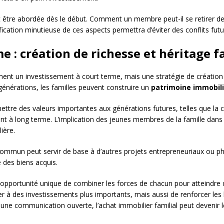
 être abordée dès le début. Comment un membre peut-il se retirer de 
ication minutieuse de ces aspects permettra d’éviter des conflits futur
e : création de richesse et héritage f
ement un investissement à court terme, mais une stratégie de création
 générations, les familles peuvent construire un
patrimoine immobili
re des valeurs importantes aux générations futures, telles que la co
ent à long terme. L’implication des jeunes membres de la famille dans
ière.
 commun peut servir de base à d’autres projets entrepreneuriaux ou phi
e des biens acquis.
e opportunité unique de combiner les forces de chacun pour atteindr
 à des investissements plus importants, mais aussi de renforcer les l
 une communication ouverte, l’achat immobilier familial peut devenir l