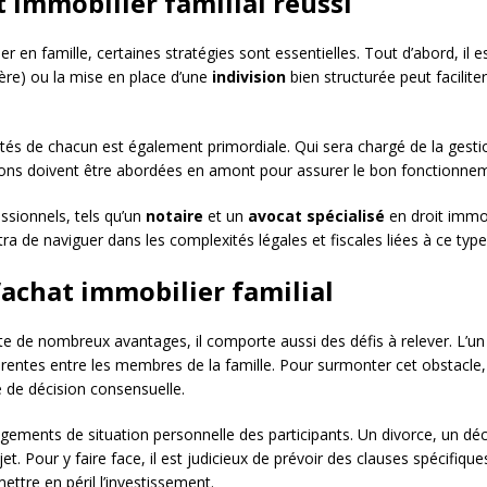
 immobilier familial réussi
 en famille, certaines stratégies sont essentielles. Tout d’abord, il es
ière) ou la mise en place d’une
indivision
bien structurée peut faciliter
ilités de chacun est également primordiale. Qui sera chargé de la ges
tions doivent être abordées en amont pour assurer le bon fonctionnem
ssionnels, tels qu’un
notaire
et un
avocat spécialisé
en droit immob
ra de naviguer dans les complexités légales et fiscales liées à ce type
l’achat immobilier familial
te de nombreux avantages, il comporte aussi des défis à relever. L’un 
rentes entre les membres de la famille. Pour surmonter cet obstacle, il
 de décision consensuelle.
gements de situation personnelle des participants. Un divorce, un décè
 Pour y faire face, il est judicieux de prévoir des clauses spécifiques
ettre en péril l’investissement.