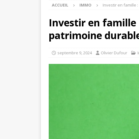
ACCUEIL
IMMO
Investir en famille
Investir en famille
patrimoine durabl
septembre 9, 2024
Olivier Dufour