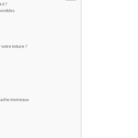
il ?
ponibles
votre toiture ?
e cache-moineaux