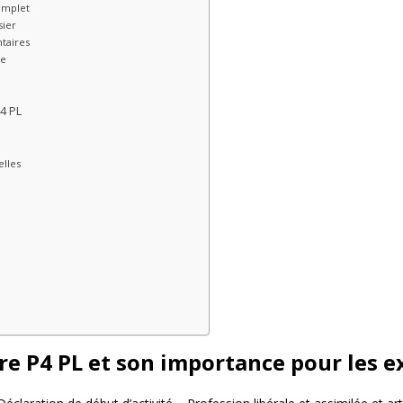
omplet
sier
taires
le
4 PL
elles
e P4 PL et son importance pour les e