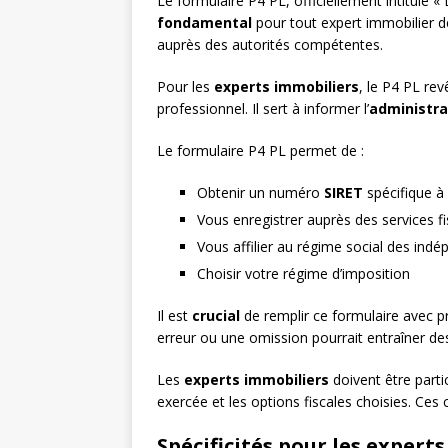
Le formulaire P4 PL, officiellement intitulé «
fondamental
pour tout expert immobilier dé
auprès des autorités compétentes.
Pour les
experts immobiliers
, le P4 PL rev
professionnel. Il sert à informer l’
administra
Le formulaire P4 PL permet de :
Obtenir un numéro
SIRET
spécifique à 
Vous enregistrer auprès des services f
Vous affilier au régime social des ind
Choisir votre régime d’imposition
Il est
crucial
de remplir ce formulaire avec pr
erreur ou une omission pourrait entraîner des
Les
experts immobiliers
doivent être parti
exercée et les options fiscales choisies. Ces 
Spécificités pour les expert