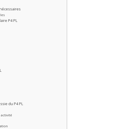
 nécessaires
lles
aire P4 PL
L
ssie du P4 PL
activité
ation