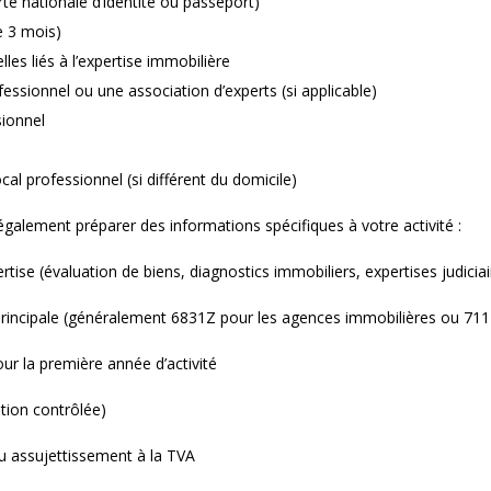
arte nationale d’identité ou passeport)
e 3 mois)
les liés à l’expertise immobilière
fessionnel ou une association d’experts (si applicable)
sionnel
ocal professionnel (si différent du domicile)
également préparer des informations spécifiques à votre activité :
rtise (évaluation de biens, diagnostics immobiliers, expertises judiciair
principale (généralement 6831Z pour les agences immobilières ou 7112B
ur la première année d’activité
tion contrôlée)
u assujettissement à la TVA