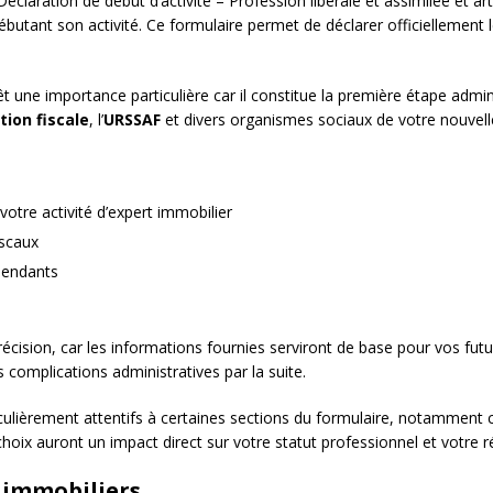
 Déclaration de début d’activité – Profession libérale et assimilée et a
butant son activité. Ce formulaire permet de déclarer officiellement 
êt une importance particulière car il constitue la première étape admini
tion fiscale
, l’
URSSAF
et divers organismes sociaux de votre nouvelle
votre activité d’expert immobilier
iscaux
épendants
écision, car les informations fournies serviront de base pour vos futur
 complications administratives par la suite.
culièrement attentifs à certaines sections du formulaire, notamment ce
choix auront un impact direct sur votre statut professionnel et votre 
s immobiliers