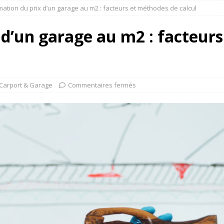
mation du prix d’un garage au m2 : facteurs et méthodes de calcul
 d’un garage au m2 : facteur
Carport & Garage
Commentaires fermés