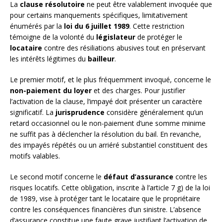
La
clause résolutoire
ne peut être valablement invoquée que
pour certains manquements spécifiques, limitativement
énumérés par la
loi du 6 juillet 1989
. Cette restriction
témoigne de la volonté du
législateur
de protéger le
locataire
contre des résiliations abusives tout en préservant
les intérêts légitimes du
bailleur
.
Le premier motif, et le plus fréquemment invoqué, concerne le
non-paiement du loyer
et des charges. Pour justifier
l’activation de la clause, l’impayé doit présenter un caractère
significatif. La
jurisprudence
considère généralement qu’un
retard occasionnel ou le non-paiement d’une somme minime
ne suffit pas à déclencher la résolution du bail. En revanche,
des impayés répétés ou un arriéré substantiel constituent des
motifs valables.
Le second motif concerne le
défaut d’assurance
contre les
risques locatifs. Cette obligation, inscrite à l’article 7 g) de la loi
de 1989, vise à protéger tant le locataire que le propriétaire
contre les conséquences financières d’un sinistre. L’absence
d’assurance constitue une faute grave justifiant l’activation de