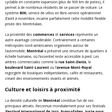
cyclable en constante expansion (plus de 900 km de pistes), il
permet à de nombreux résidents de se passer de voiture. Le
système
BIXI
, service de vélos en libre-service opérationnel
d’avril à novembre, incarne parfaitement cette mobilité flexible
prisée des Montréalais.
La proximité des
commerces
et
services
représente un
autre avantage considérable. Contrairement à certaines
métropoles nord-américaines organisées autour de
l’automobile,
Montréal
a préservé une structure de quartiers à
échelle humaine, où l’essentiel reste accessible à pied. Les
artères commerciales comme la
rue Saint-Denis
, le
boulevard Saint-Laurent
ou l’
avenue Mont-Royal
regorgent de boutiques indépendantes, cafés et restaurants,
créant des environnements vivants et animés.
Culture et loisirs à proximité
La densité culturelle de
Montréal
constitue l’un de ses
principaux attraits. Reconnue mondialement pour ses festivals
(
Festival International de Jazz
,
Francofolies
,
Juste pour