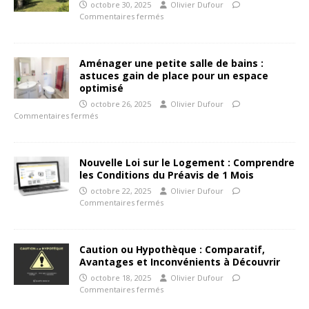
octobre 30, 2025
Olivier Dufour
Commentaires fermés
Aménager une petite salle de bains :
astuces gain de place pour un espace
optimisé
octobre 26, 2025
Olivier Dufour
Commentaires fermés
Nouvelle Loi sur le Logement : Comprendre
les Conditions du Préavis de 1 Mois
octobre 22, 2025
Olivier Dufour
Commentaires fermés
Caution ou Hypothèque : Comparatif,
Avantages et Inconvénients à Découvrir
octobre 18, 2025
Olivier Dufour
Commentaires fermés