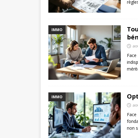
règle
Tou
IMMO
bén
ao
Face 
indis
mérit
Opt
IMMO
ao
Face 
fonda
non 