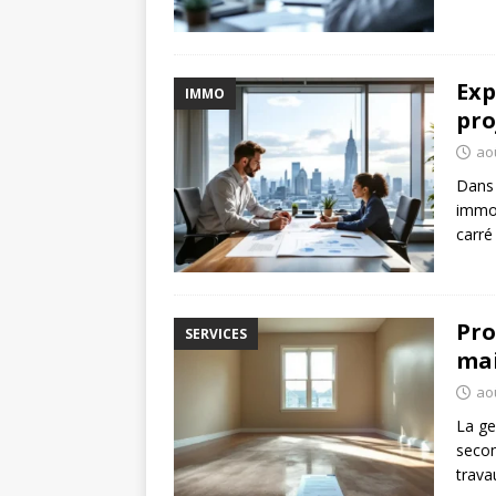
Exp
IMMO
pro
aoû
Dans 
immob
carr
Pro
SERVICES
mai
aoû
La ge
secon
trava