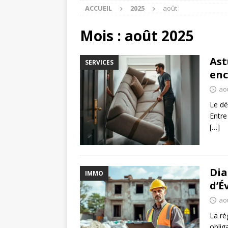
ACCUEIL
2025
août
Mois :
août 2025
Ast
SERVICES
en
ao
Le dé
Entre
[…]
Dia
IMMO
d’É
ao
La ré
oblig