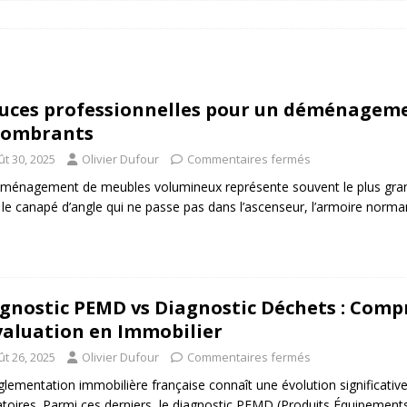
uces professionnelles pour un déménagemen
combrants
ût 30, 2025
Olivier Dufour
Commentaires fermés
ménagement de meubles volumineux représente souvent le plus grand
 le canapé d’angle qui ne passe pas dans l’ascenseur, l’armoire norm
gnostic PEMD vs Diagnostic Déchets : Compr
valuation en Immobilier
ût 26, 2025
Olivier Dufour
Commentaires fermés
glementation immobilière française connaît une évolution significativ
atoires. Parmi ces derniers, le diagnostic PEMD (Produits Équipement