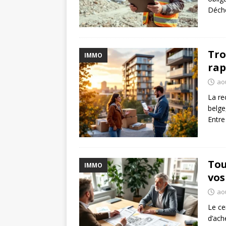
Déche
Tro
IMMO
rap
ao
La re
belge
Entr
Tou
IMMO
vos
ao
Le ce
d’ach