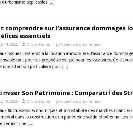
s d’urbanisme applicables
[…]
t comprendre sur l’assurance dommages loc
éfices essentiels
ût 14, 2025
Olivier Dufour
Commentaires fermés
aux risques inhérents à la location immobilière, l’assurance dommage
pensable tant pour les propriétaires que pour les locataires. Ce dispo
e une attention particulière pour
[…]
imiser Son Patrimoine : Comparatif des St
ût 10, 2025
Olivier Dufour
Commentaires fermés
aux fluctuations économiques et à l’instabilité des marchés financiers 
mental dans la construction d’un patrimoine solide et pérenne. Les inv
seulement une
[…]