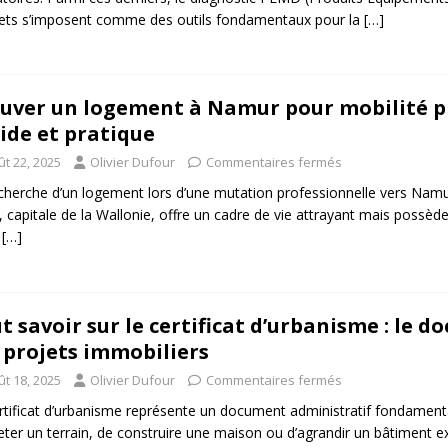
ts s’imposent comme des outils fondamentaux pour la
[…]
uver un logement à Namur pour mobilité pr
ide et pratique
ût 22, 2025
Olivier Dufour
Commentaires fermés
cherche d’un logement lors d’une mutation professionnelle vers Namur 
, capitale de la Wallonie, offre un cadre de vie attrayant mais possède
e
[…]
t savoir sur le certificat d’urbanisme : le
 projets immobiliers
ût 18, 2025
Olivier Dufour
Commentaires fermés
rtificat d’urbanisme représente un document administratif fondamental
eter un terrain, de construire une maison ou d’agrandir un bâtiment e