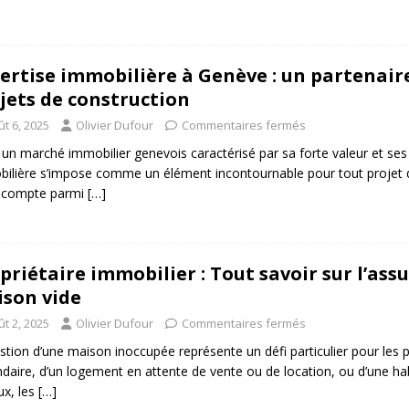
ertise immobilière à Genève : un partenair
jets de construction
t 6, 2025
Olivier Dufour
Commentaires fermés
un marché immobilier genevois caractérisé par sa forte valeur et ses r
ilière s’impose comme un élément incontournable pour tout projet de
é compte parmi
[…]
priétaire immobilier : Tout savoir sur l’as
son vide
t 2, 2025
Olivier Dufour
Commentaires fermés
stion d’une maison inoccupée représente un défi particulier pour les pr
daire, d’un logement en attente de vente ou de location, ou d’une h
ux, les
[…]